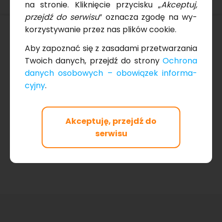
na stro­nie. Klik­nię­cie przy­ci­sku „
Ak­cep­tuj,
przejdź do ser­wi­su
” ozna­cza zgodę na wy­
ko­rzy­sty­wa­nie przez nas pli­ków co­okie.
Aby za­po­znać się z za­sa­da­mi prze­twa­rza­nia
Two­ich da­nych, przejdź do stro­ny
Ochro­na
da­nych oso­bo­wych – obo­wią­zek in­for­ma­
cyj­ny
.
Akceptuję, przejdź do
serwisu