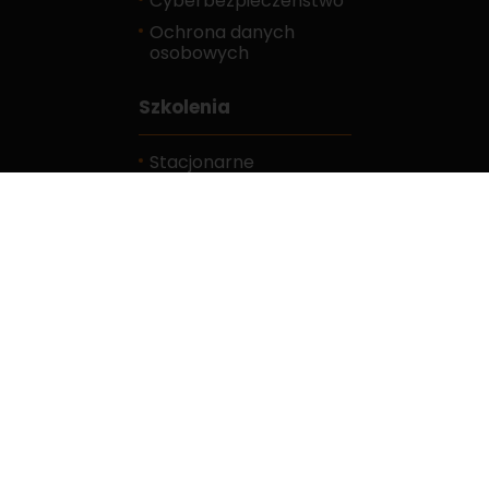
Cyberbezpieczeństwo
Ochrona danych
osobowych
Szkolenia
Stacjonarne
E-learningowe
Kalendarz
Karty zgłoszeń
FAQ
Do pobrania
Obowiązek
informacyjny
Standardy Ochrony
Małoletnich