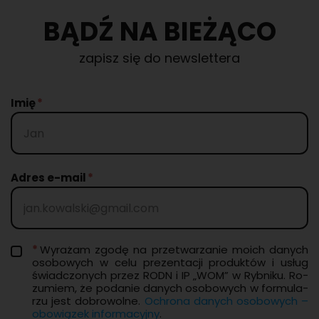
BĄDŹ NA BIEŻĄCO
zapisz się do newslettera
Imię
Adres e-mail
Wy­ra­żam zgodę na prze­twa­rza­nie moich da­nych
oso­bo­wych w celu pre­zen­ta­cji pro­duk­tów i usług
świad­czo­nych przez RODN i IP „WOM” w Ryb­ni­ku. Ro­
zu­miem, że po­da­nie da­nych oso­bo­wych w for­mu­la­
rzu jest do­bro­wol­ne.
Ochro­na da­nych oso­bo­wych –
obo­wią­zek in­for­ma­cyj­ny
.