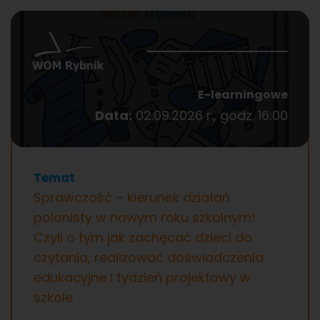
E-learningowe
Data:
02.09.2026 r., godz. 16:00
Temat
Sprawczość – kierunek działań
polonisty w nowym roku szkolnym!
Czyli o tym jak zachęcać dzieci do
czytania, realizować doświadczenia
edukacyjne i tydzień projektowy w
szkole