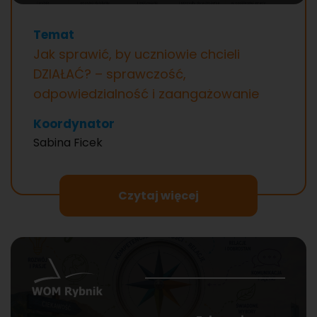
Temat
Jak sprawić, by uczniowie chcieli
DZIAŁAĆ? – sprawczość,
odpowiedzialność i zaangażowanie
Koordynator
Sabina Ficek
Czytaj więcej