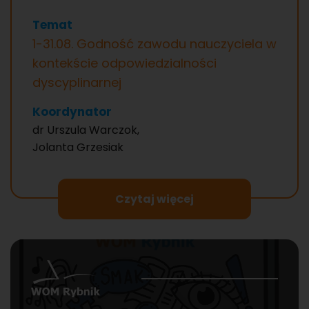
Temat
1-31.08. Godność zawodu nauczyciela w
kontekście odpowiedzialności
dyscyplinarnej
Koordynator
dr Urszula Warczok,
Jolanta Grzesiak
Czytaj więcej