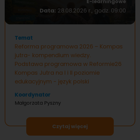
E-learningowe
Data:
28.08.2026 r., godz. 09:00
Temat
Reforma programowa 2026 – Kompas
jutra- kompendium wiedzy.
Podstawa programowa w Reformie26
Kompas Jutra na I i II poziomie
edukacyjnym - język polski
Koordynator
Małgorzata Pyszny
Czytaj więcej