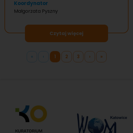
Koordynator
Małgorzata Pyszny
Czytaj więcej
«
‹
1
2
3
›
»