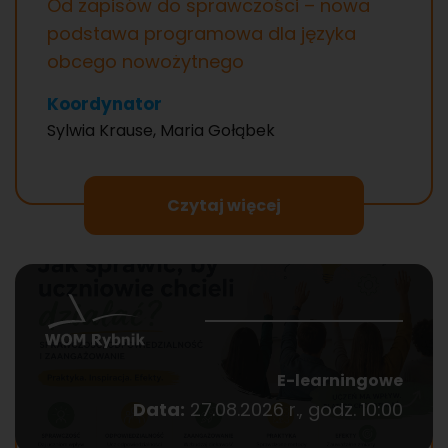
Od zapisów do sprawczości – nowa
podstawa programowa dla języka
obcego nowożytnego
Koordynator
Sylwia Krause, Maria Gołąbek
Czytaj więcej
E-learningowe
Data:
27.08.2026 r., godz. 10:00