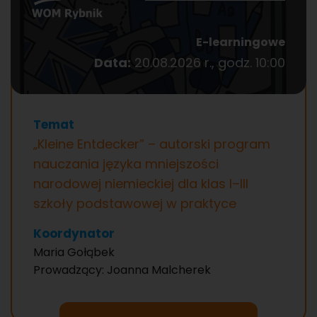
E-learningowe
Data:
20.08.2026 r., godz. 10:00
Temat
„Kleine Entdecker” – autorski program
nauczania języka mniejszości
narodowej niemieckiej dla klas I–III
szkoły podstawowej w praktyce
Koordynator
Maria Gołąbek
Prowadzący: Joanna Malcherek