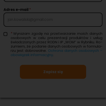
Adres e-mail
Wy­ra­żam zgodę na prze­twa­rza­nie moich da­nych
oso­bo­wych w celu pre­zen­ta­cji pro­duk­tów i usług
świad­czo­nych przez RODN i IP „WOM” w Ryb­ni­ku. Ro­
zu­miem, że po­da­nie da­nych oso­bo­wych w for­mu­la­
rzu jest do­bro­wol­ne.
Ochro­na da­nych oso­bo­wych –
obo­wią­zek in­for­ma­cyj­ny
.
Zapisz się