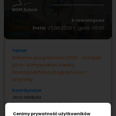
E-learningowe
Data:
25.08.2026 r., godz. 09:00
Temat
Reforma programowa 2026 – Kompas
jutra- kompendium wiedzy.
Nowa podstawa programowa z
przyrody
Koordynator
Jerzy Maduzia
Prowadzący: Jerzy Maduzia
Współprowadzący: Barbara Halska, Joanna
Ce­ni­my pry­wat­ność użyt­kow­ni­ków