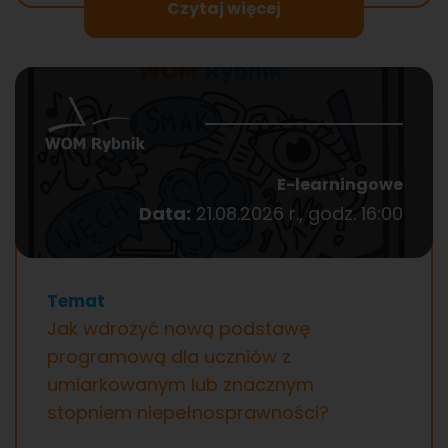
Czytaj więcej
E-learningowe
Data:
21.08.2026 r., godz. 16:00
Temat
Jak wdrożyć nową podstawę
programową dla uczniów z
umiarkowanym lub znacznym
stopniem niepełnosprawności?