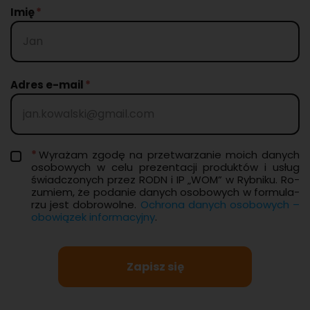
Imię
Adres e-mail
Wy­ra­żam zgodę na prze­twa­rza­nie moich da­nych
oso­bo­wych w celu pre­zen­ta­cji pro­duk­tów i usług
świad­czo­nych przez RODN i IP „WOM” w Ryb­ni­ku. Ro­
zu­miem, że po­da­nie da­nych oso­bo­wych w for­mu­la­
rzu jest do­bro­wol­ne.
Ochro­na da­nych oso­bo­wych –
obo­wią­zek in­for­ma­cyj­ny
.
Zapisz się