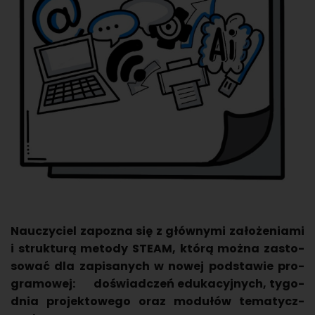
Na­uczy­ciel za­po­zna się z głów­ny­mi za­ło­że­nia­mi
i struk­tu­rą me­to­dy STEAM, którą można za­sto­
so­wać dla za­pi­sa­nych w nowej pod­sta­wie pro­
gra­mo­wej: do­świad­czeń edu­ka­cyj­nych, ty­go­
dnia pro­jek­to­we­go oraz mo­du­łów te­ma­tycz­