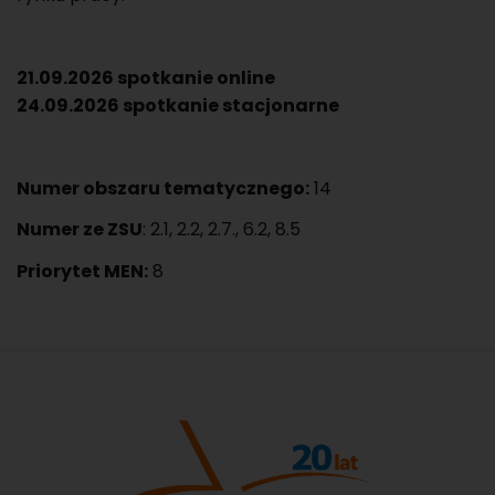
21.09.2026 spo­tka­nie on­li­ne
24.09.2026 spo­tka­nie sta­cjo­nar­ne
Numer ob­sza­ru te­ma­tycz­ne­go:
14
Numer ze ZSU
: 2.1, 2.2, 2.7., 6.2, 8.5
Prio­ry­tet MEN:
8