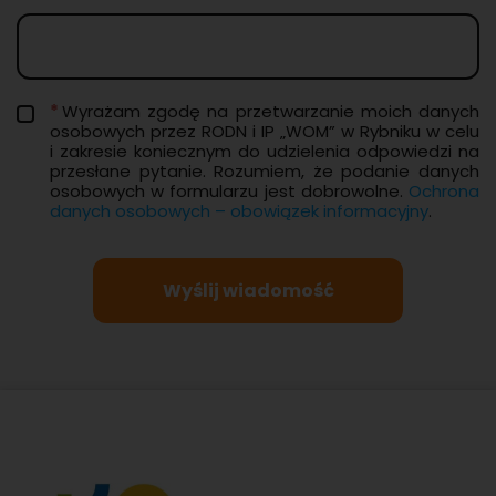
Wy­ra­żam zgodę na prze­twa­rza­nie moich da­nych
oso­bo­wych przez RODN i IP „WOM” w Ryb­ni­ku w celu
i za­kre­sie ko­niecz­nym do udzie­le­nia od­po­wie­dzi na
prze­sła­ne py­ta­nie. Ro­zu­miem, że po­da­nie da­nych
oso­bo­wych w for­mu­la­rzu jest do­bro­wol­ne.
Ochro­na
da­nych oso­bo­wych – obo­wią­zek in­for­ma­cyj­ny
.
Wyślij wiadomość