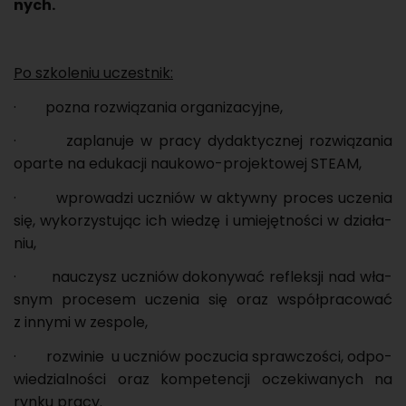
nych.
Po szko­le­niu uczest­nik:
· pozna roz­wią­za­nia or­ga­ni­za­cyj­ne,
· za­pla­nu­je w pracy dy­dak­tycz­nej roz­wią­za­nia
opar­te na edu­ka­cji na­uko­wo-pro­jek­to­wej STEAM,
· wpro­wa­dzi uczniów w ak­tyw­ny pro­ces ucze­nia
się, wy­ko­rzy­stu­jąc ich wie­dzę i umie­jęt­no­ści w dzia­ła­
niu,
· na­uczysz uczniów do­ko­ny­wać re­flek­sji nad wła­
snym pro­ce­sem ucze­nia się oraz współ­pra­co­wać
z in­ny­mi w ze­spo­le,
· roz­wi­nie u uczniów po­czu­cia spraw­czo­ści, od­po­
wie­dzial­no­ści oraz kom­pe­ten­cji ocze­ki­wa­nych na
rynku pracy.