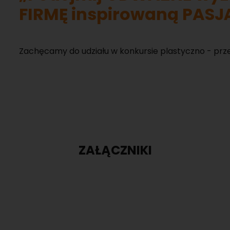
FIRMĘ inspirowaną PASJ
Za­chę­ca­my do udzia­łu w kon­kur­sie pla­stycz­no - prze
ZAŁĄCZNIKI