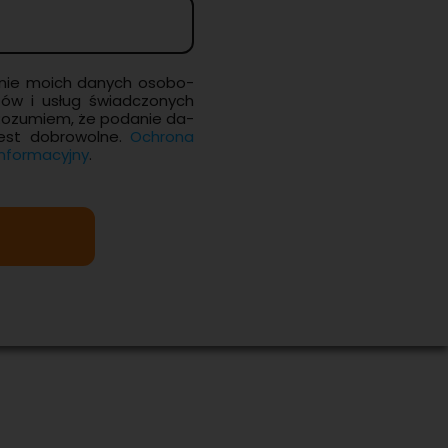
­nie moich da­nych oso­bo­
­tów i usług świad­czo­nych
Ro­zu­miem, że po­da­nie da­
est do­bro­wol­ne.
Ochro­na
for­ma­cyj­ny
.