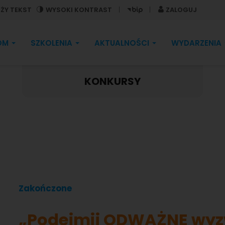
ŻY TEKST
WYSOKI KONTRAST
ZALOGUJ
OM
SZKOLENIA
AKTUALNOŚCI
WYDARZENIA
KONKURSY
Zakończone
„Podejmij ODWAŻNE wyzw