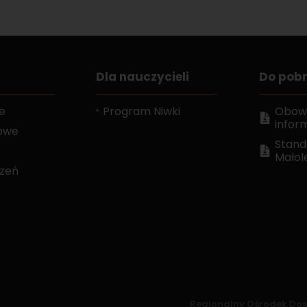
Dla nauczycieli
Do pob
e
Program Niwki
Obow
infor
gowe
Stand
Małol
szeń
Regionalny Ośrodek Dosk