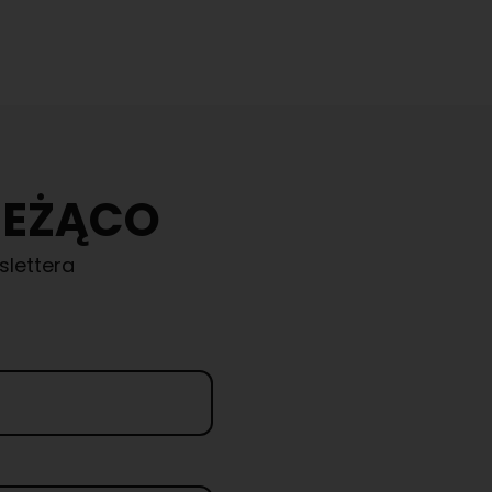
IEŻĄCO
slettera