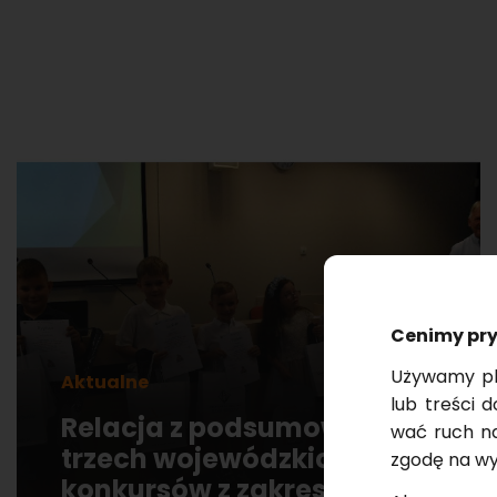
Ce­ni­my pr
Uży­wa­my pli
Aktualne
26.06.2026 r.
lub tre­ści d
Relacja z podsumowania
wać ruch na s
trzech wojewódzkich
zgodę na wy­k
konkursów z zakresu