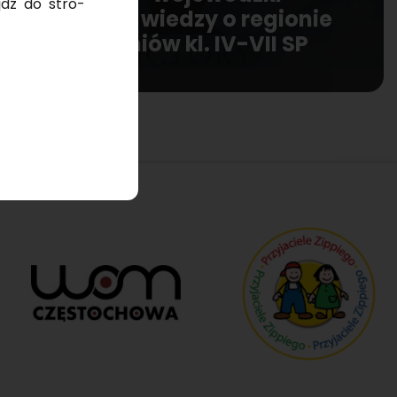
ejdź do stro­
konkurs wiedzy o regionie
dla uczniów kl. IV-VII SP