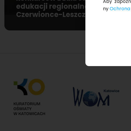
Aby za­po­zn
edukacji regionalnej w
ny
Ochro­na 
Czerwionce-Leszczynach