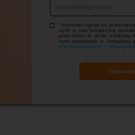
Wy­ra­żam zgodę na prze­twa­rza
wych w celu pre­zen­ta­cji pro­duk
przez RODN i IP „WOM” w Ryb­ni­ku. 
nych oso­bo­wych w for­mu­la­rzu j
da­nych oso­bo­wych – obo­wią­zek in­
Zapisz się