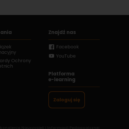
rania
Znajdź nas
iązek
Facebook
macyjny
YouTube
ardy Ochrony
etnich
Platforma
e-learning
Zaloguj się
onalenia Nauczycieli i Informacji Pedagogicznej