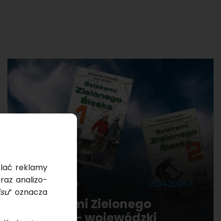
tlać re­kla­my
raz ana­li­zo­
Zakończone
13.04.2026 r.
­su
” ozna­cza
"Szlakami Zielonego
Śląska" - wojewódzki