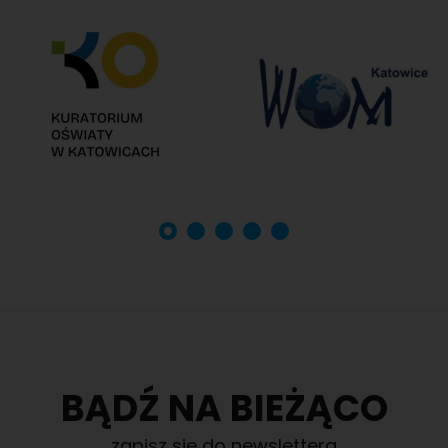
BĄDŹ NA BIEŻĄCO
zapisz się do newslettera