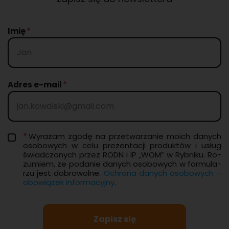
Imię
Adres e-mail
Wy­ra­żam zgodę na prze­twa­rza­nie moich da­nych
oso­bo­wych w celu pre­zen­ta­cji pro­duk­tów i usług
świad­czo­nych przez RODN i IP „WOM” w Ryb­ni­ku. Ro­
zu­miem, że po­da­nie da­nych oso­bo­wych w for­mu­la­
rzu jest do­bro­wol­ne.
Ochro­na da­nych oso­bo­wych –
obo­wią­zek in­for­ma­cyj­ny
.
Zapisz się