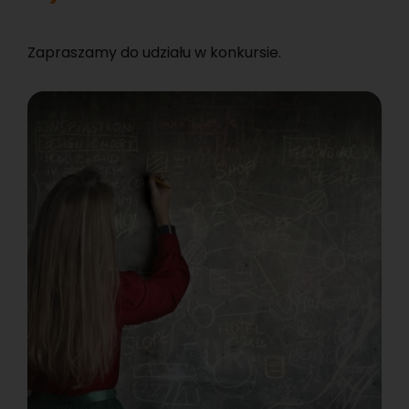
Za­pra­sza­my do udzia­łu w kon­kur­sie.