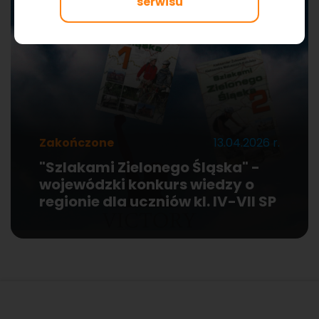
serwisu
Zakończone
13.04.2026 r.
"Szlakami Zielonego Śląska" -
wojewódzki konkurs wiedzy o
regionie dla uczniów kl. IV-VII SP