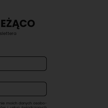
IEŻĄCO
slettera
­nie moich da­nych oso­bo­
­tów i usług świad­czo­nych