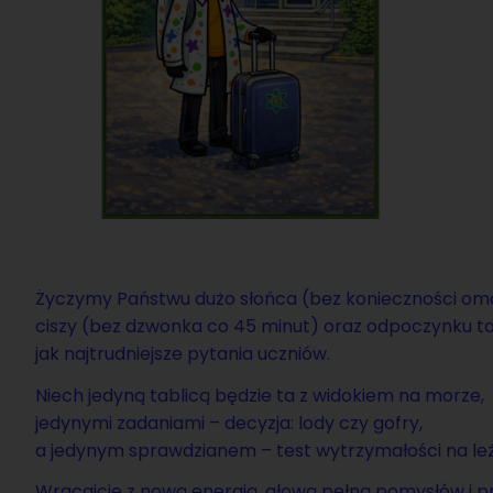
Ży­czy­my Pań­stwu dużo słoń­ca (bez ko­niecz­no­ści om
ciszy (bez dzwon­ka co 45 minut) oraz od­po­czyn­ku tak
jak naj­trud­niej­sze py­ta­nia uczniów.
Niech je­dy­ną ta­bli­cą bę­dzie ta z wi­do­kiem na morze,
je­dy­ny­mi za­da­nia­mi – de­cy­zja: lody czy gofry,
a je­dy­nym spraw­dzia­nem – test wy­trzy­ma­ło­ści na le­ż
Wra­caj­cie z nową ener­gią, głową pełną po­my­słów i pr