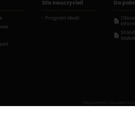
Dla nauczycieli
Do pob
e
Program Niwki
Obow
infor
gowe
Stand
Małol
szeń
Regionalny Ośrodek Dosk
trona używa plików cookies. Korzystając z witryny wyrażasz zgodę na uży
cookies.