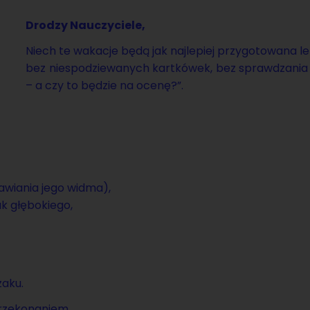
Dro­dzy Na­uczy­cie­le,
Niech te wa­ka­cje będą jak naj­le­piej przy­go­to­wa­na le
bez nie­spo­dzie­wa­nych kart­kó­wek, bez spraw­dza­ni
– a czy to bę­dzie na ocenę?”.
a­wia­nia jego widma),
 głę­bo­kie­go,
a­ku.
ze­ko­na­niem,