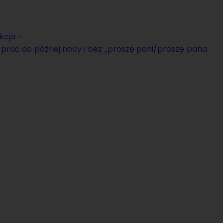
k­cja –
a prac do póź­nej nocy i bez „pro­szę pani/pro­szę pana