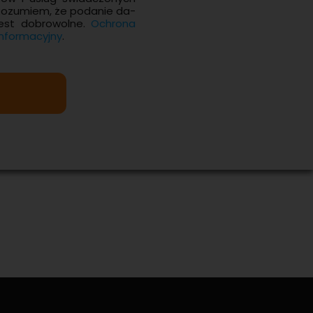
Ro­zu­miem, że po­da­nie da­
est do­bro­wol­ne.
Ochro­na
for­ma­cyj­ny
.