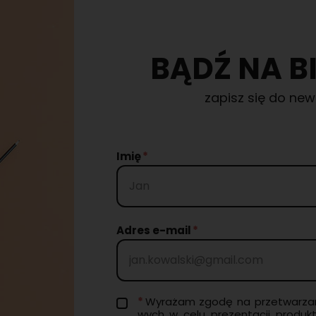
BĄDŹ NA B
zapisz się do new
Imię
Adres e-mail
Wy­ra­żam zgodę na prze­twa­rza
wych w celu pre­zen­ta­cji pro­duk