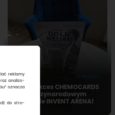
tlać re­kla­my
Bieżące
30.06.2026 r.
raz ana­li­zo­
Złoty sukces CHEMOCARDS
­su
” ozna­cza
na międzynarodowym
konkursie INVENT ARENA!
ejdź do stro­