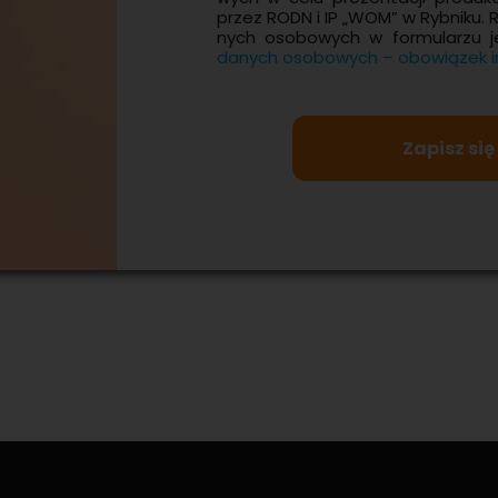
przez RODN i IP „WOM” w Ryb­ni­ku. 
nych oso­bo­wych w for­mu­la­rzu j
da­nych oso­bo­wych – obo­wią­zek in­
Zapisz się