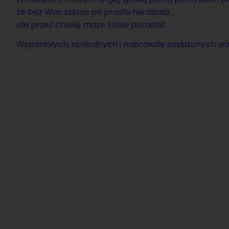
że bez Was szko­ła po pro­stu nie dzia­ła…
ale przez chwi­lę może sobie po­ra­dzić.
Wspa­nia­łych, spo­koj­nych i na­praw­dę za­słu­żo­nych wa­k