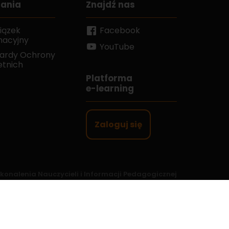
rania
Znajdź nas
iązek
Facebook
macyjny
YouTube
ardy Ochrony
etnich
Platforma
e-learning
Zaloguj się
onalenia Nauczycieli i Informacji Pedagogicznej
wanie