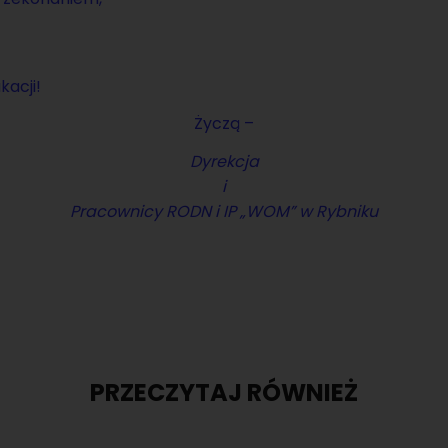
a­cji!
Życzą –
Dy­rek­cja
i
Pra­cow­ni­cy RODN i IP „WOM” w Ryb­ni­ku
PRZECZYTAJ RÓWNIEŻ