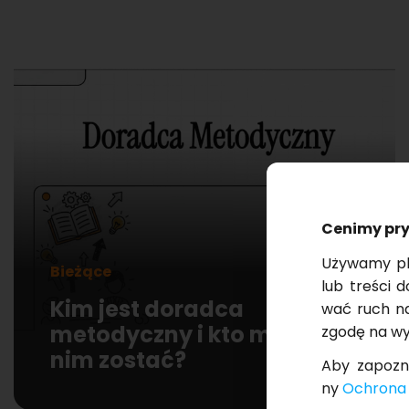
Ce­ni­my pr
Uży­wa­my pli
Bieżące
08.07.2026 r.
lub tre­ści d
Kim jest doradca
wać ruch na s
metodyczny i kto może
zgodę na wy­k
nim zostać?
Aby za­po­zn
ny
Ochro­na 