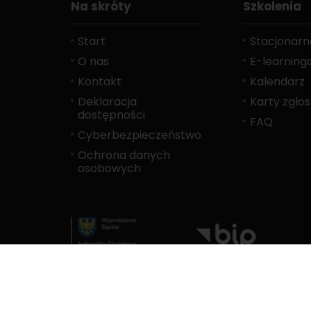
Na skróty
Szkolenia
Start
Stacjonarn
O nas
E-learnin
Kontakt
Kalendarz
Deklaracja
Karty zgło
dostępności
FAQ
Cyberbezpieczeństwo
Ochrona danych
osobowych
Ta s