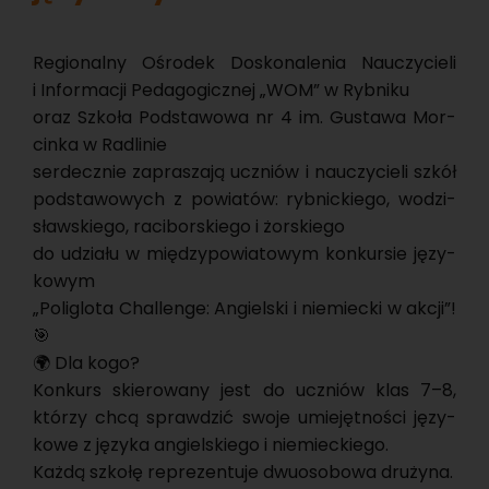
Re­gio­nal­ny Ośro­dek Do­sko­na­le­nia Na­uczy­cie­li
i In­for­ma­cji Pe­da­go­gicz­nej „WOM” w Ryb­ni­ku
oraz Szko­ła Pod­sta­wo­wa nr 4 im. Gu­sta­wa Mor­
cin­ka w Ra­dli­nie
ser­decz­nie za­pra­sza­ją uczniów i na­uczy­cie­li szkół
pod­sta­wo­wych z po­wia­tów: ryb­nic­kie­go, wo­dzi­
sław­skie­go, ra­ci­bor­skie­go i żor­skie­go
do udzia­łu w mię­dzy­po­wia­to­wym kon­kur­sie ję­zy­
ko­wym
„Po­li­glo­ta Chal­len­ge: An­giel­ski i nie­miec­ki w akcji”!
🎯
🌍 Dla kogo?
Kon­kurs skie­ro­wa­ny jest do uczniów klas 7–8,
któ­rzy chcą spraw­dzić swoje umie­jęt­no­ści ję­zy­
ko­we z ję­zy­ka an­giel­skie­go i nie­miec­kie­go.
Każdą szko­łę re­pre­zen­tu­je dwu­oso­bo­wa dru­ży­na.