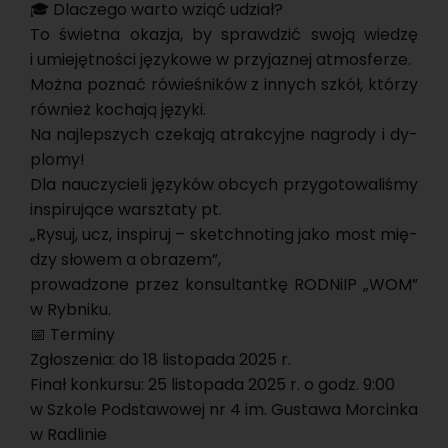
🎓 Dla­cze­go warto wziąć udział?
To świet­na oka­zja, by spraw­dzić swoją wie­dzę
i umie­jęt­no­ści ję­zy­ko­we w przy­ja­znej at­mos­fe­rze.
Można po­znać ró­wie­śni­ków z in­nych szkół, któ­rzy
rów­nież ko­cha­ją ję­zy­ki.
Na naj­lep­szych cze­ka­ją atrak­cyj­ne na­gro­dy i dy­
plo­my!
Dla na­uczy­cie­li ję­zy­ków ob­cych przy­go­to­wa­li­śmy
in­spi­ru­ją­ce warsz­ta­ty pt.
„Rysuj, ucz, in­spi­ruj – sketch­no­ting jako most mię­
dzy sło­wem a ob­ra­zem”,
pro­wa­dzo­ne przez kon­sul­tant­kę ROD­NiIP „WOM”
w Ryb­ni­ku.
📅 Ter­mi­ny
Zgło­sze­nia: do 18 li­sto­pa­da 2025 r.
Finał kon­kur­su: 25 li­sto­pa­da 2025 r. o godz. 9:00
w Szko­le Pod­sta­wo­wej nr 4 im. Gu­sta­wa Mor­cin­ka
w Ra­dli­nie