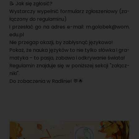
📝 Jak się zgło­sić?
Wy­star­czy wy­peł­nić for­mu­larz zgło­sze­nio­wy (za­
łą­czo­ny do re­gu­la­mi­nu)
i prze­słać go na adres e-mail: m.​golobek@​wom.​
edu.​pl
Nie prze­gap oka­zji, by za­bły­snąć ję­zy­ko­wo!
Pokaż, że nauka ję­zy­ków to nie tylko słów­ka i gra­
ma­ty­ka – to pasja, za­ba­wa i od­kry­wa­nie świa­ta!
Re­gu­la­min znaj­du­je się w po­niż­szej sek­cji "za­łącz­
ni­ki".
Do zo­ba­cze­nia w Ra­dli­nie! 💬🌟