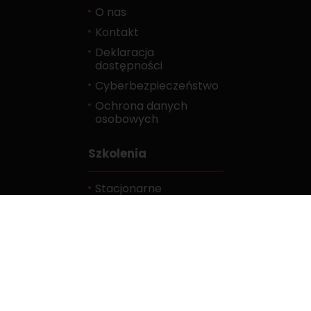
O nas
Kontakt
Deklaracja
dostępności
Cyberbezpieczeństwo
Ochrona danych
osobowych
Szkolenia
Stacjonarne
E-learningowe
Kalendarz
Karty zgłoszeń
FAQ
Do pobrania