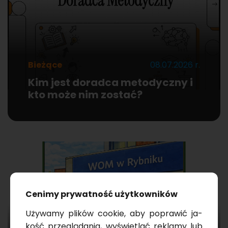
Bieżące
08.07.2026 r.
Kim jest doradca metodyczny i
kto może nim zostać?
Ce­ni­my pry­wat­ność użyt­kow­ni­ków
Uży­wa­my pli­ków co­okie, aby po­pra­wić ja­
kość prze­glą­da­nia, wy­świe­tlać re­kla­my lub