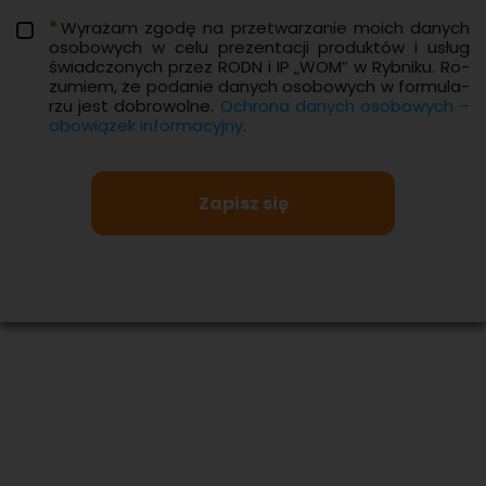
Wy­ra­żam zgodę na prze­twa­rza­nie moich da­nych
oso­bo­wych w celu pre­zen­ta­cji pro­duk­tów i usług
świad­czo­nych przez RODN i IP „WOM” w Ryb­ni­ku. Ro­
zu­miem, że po­da­nie da­nych oso­bo­wych w for­mu­la­
rzu jest do­bro­wol­ne.
Ochro­na da­nych oso­bo­wych –
obo­wią­zek in­for­ma­cyj­ny
.
Zapisz się