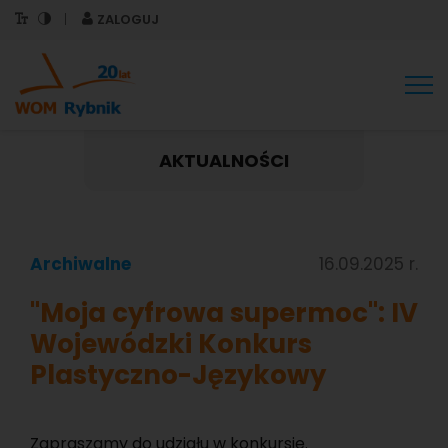
ZALOGUJ
Tog
nav
AKTUALNOŚCI
Archiwalne
16.09.2025 r.
"Moja cyfrowa supermoc": IV
Wojewódzki Konkurs
Plastyczno-Językowy
Za­pra­sza­my do udzia­łu w kon­kur­sie.