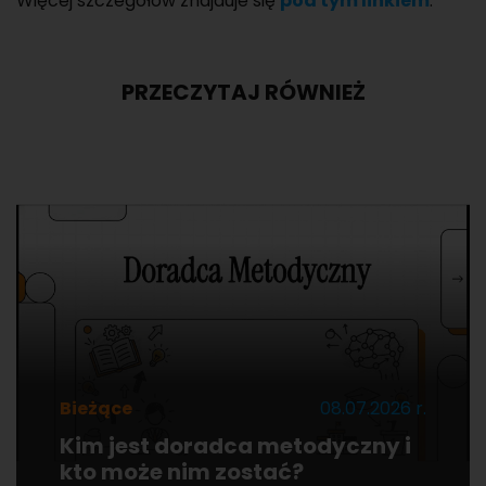
Wię­cej szcze­gó­łów znaj­du­je się
pod tym lin­kiem
.
PRZECZYTAJ RÓWNIEŻ
Bieżące
08.07.2026 r.
Kim jest doradca metodyczny i
kto może nim zostać?