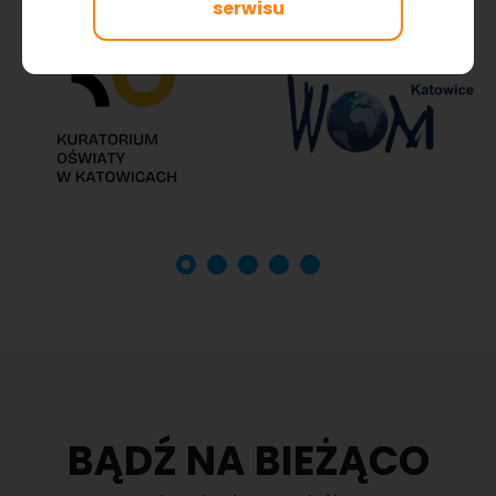
serwisu
BĄDŹ NA BIEŻĄCO