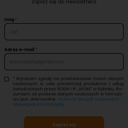
zapisz się do newslettera
Imię
Adres e-mail
Wy­ra­żam zgodę na prze­twa­rza­nie moich da­nych
oso­bo­wych w celu pre­zen­ta­cji pro­duk­tów i usług
świad­czo­nych przez RODN i IP „WOM” w Ryb­ni­ku. Ro­
zu­miem, że po­da­nie da­nych oso­bo­wych w for­mu­la­
rzu jest do­bro­wol­ne.
Ochro­na da­nych oso­bo­wych –
obo­wią­zek in­for­ma­cyj­ny
.
Zapisz się