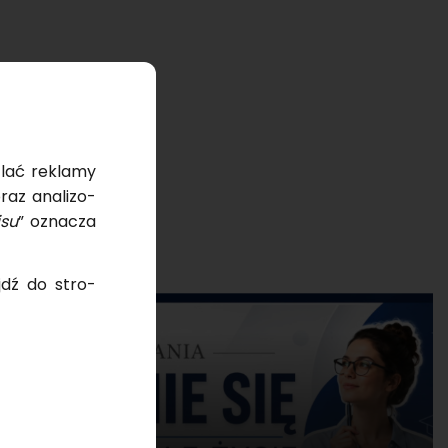
tlać re­kla­my
raz ana­li­zo­
­su
” ozna­cza
ejdź do stro­