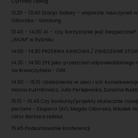
Cy­fro­wy Dia­log
13.20 - 13:40 Sta­cja Ga­la­xy – wspar­cie na­uczy­cie­li 
Ol­bor­ska - Sam­sung
13.40 - 14.00 AI - czy ko­rzy­sta­nie jest bez­piecz­ne?
„WOM” w Ryb­ni­ku
14:00 - 14:30 PRZE­RWA KA­WO­WA / ZWIE­DZA­NIE STO­
14.30 - 14.50 ZPE jako prze­strzeń od­po­wie­dzial­ne­go 
na Brew­czyń­ska - ORE
14.50 - 15.10 Uza­leż­nie­nia w sieci i ich kon­se­kwen­
Hanna Kuź­mi­to­wicz, Julia Per­le­jew­ska, Zu­zan­na Ru­dz
15.10 - 15.45 Czy kon­kur­sy/pro­jek­ty sku­tecz­nie roz­wi
per­ta­mi - Eks­per­ci (KO, Magda Ol­bor­ska, Wła­dek Ha
ra­tor Bar­ba­ra Hal­ska
15:45 Pod­su­mo­wa­nie kon­fe­ren­cji