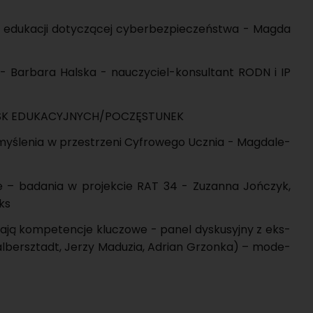
w edu­ka­cji do­ty­czą­cej cy­ber­bez­pie­czeń­stwa - Magda
 - Bar­ba­ra Hal­ska - na­uczy­ciel-kon­sul­tant RODN i IP
ISK EDU­KA­CYJ­NYCH/PO­CZĘ­STU­NEK
my­śle­nia w prze­strze­ni Cy­fro­we­go Ucznia - Mag­da­le­
cje – ba­da­nia w pro­jek­cie RAT 34 - Zu­zan­na Joń­czyk,
iks
­ja­ją kom­pe­ten­cje klu­czo­we - panel dys­ku­syj­ny z eks­
l­bersz­tadt, Jerzy Ma­du­zia, Ad­rian Grzon­ka) – mo­de­