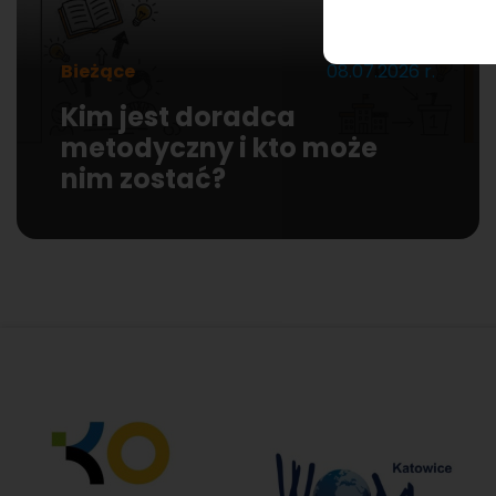
Bieżące
08.07.2026 r.
Kim jest doradca
metodyczny i kto może
nim zostać?