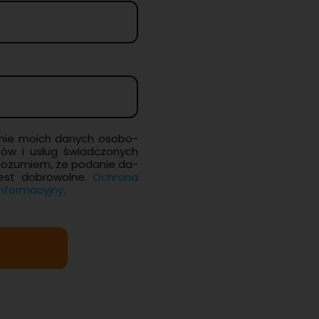
­nie moich da­nych oso­bo­
­tów i usług świad­czo­nych
Ro­zu­miem, że po­da­nie da­
est do­bro­wol­ne.
Ochro­na
for­ma­cyj­ny
.