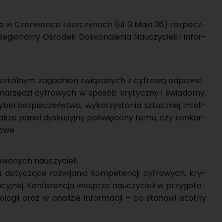
j­ne w Czer­wion­ce‑Lesz­czy­nach (ul. 3 Maja 36) roz­pocz­
­gio­nal­ny Ośro­dek Do­sko­na­le­nia Na­uczy­cie­li i In­for­
u szkol­nym za­gad­nień zwią­za­nych z cy­fro­wą od­po­wie­
na­rzę­dzi cy­fro­wych w spo­sób kry­tycz­ny i świa­do­my.
ber­bez­pie­czeń­stwa, wy­ko­rzy­sta­nia sztucz­nej in­te­li­
a także panel dys­ku­syj­ny po­świę­co­ny temu, czy kon­kur­
o­we.
­wa­nych na­uczy­cie­li.
 do­ty­czą­ce roz­wi­ja­nia kom­pe­ten­cji cy­fro­wych, kry­
­cyj­nej. Kon­fe­ren­cja wes­prze na­uczy­cie­li w przy­go­to­
­gii oraz w ana­li­zie in­for­ma­cji – co sta­no­wi istot­ny