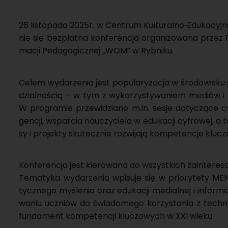
26 li­sto­pa­da 2025r. w Cen­trum Kul­tu­ral­no‑Edu­ka­cy
nie się bez­płat­na kon­fe­ren­cja or­ga­ni­zo­wa­na przez Re
ma­cji Pe­da­go­gicz­nej „WOM” w Ryb­ni­ku.
Celem wy­da­rze­nia jest po­pu­la­ry­za­cja w śro­do­wi­sk
dzial­no­ścią – w tym z wy­ko­rzy­sty­wa­niem me­diów i 
W pro­gra­mie prze­wi­dzia­no m.​in. sesje do­ty­czą­ce cy­
gen­cji, wspar­cia na­uczy­cie­la w edu­ka­cji cy­fro­wej, 
sy i pro­jek­ty sku­tecz­nie roz­wi­ja­ją kom­pe­ten­cje klu­cz
Kon­fe­ren­cja jest kie­ro­wa­na do wszyst­kich za­in­te­re­so
Te­ma­ty­ka wy­da­rze­nia wpi­su­je się w prio­ry­te­ty MEN
tycz­ne­go my­śle­nia oraz edu­ka­cji me­dial­nej i in­for­ma
wa­niu uczniów do świa­do­me­go ko­rzy­sta­nia z tech­no­lo
fun­da­ment kom­pe­ten­cji klu­czo­wych w XXI wieku.