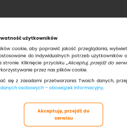
y­wat­ność użyt­kow­ni­ków
PRZECZYTAJ RÓWNIEŻ
­ków co­okie, aby po­pra­wić ja­kość prze­glą­da­nia, wy­świe­
o­sto­so­wa­ne do in­dy­wi­du­al­nych po­trzeb użyt­kow­ni­ków o
tro­nie. Klik­nię­cie przy­ci­sku „
Ak­cep­tuj, przejdź do ser­wi
o­rzy­sty­wa­nie przez nas pli­ków co­okie.
ać się z za­sa­da­mi prze­twa­rza­nia Two­ich da­nych, prz
da­nych oso­bo­wych – obo­wią­zek in­for­ma­cyj­ny
.
Akceptuję, przejdź do
serwisu