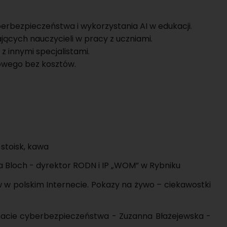
r­bez­pie­czeń­stwa i wy­ko­rzy­sta­nia AI w edu­ka­cji.
a­ją­cych na­uczy­cie­li w pracy z ucznia­mi.
in­ny­mi spe­cja­li­sta­mi.
o­we­go bez kosz­tów.
 sto­isk, kawa
l­wia Bloch - dy­rek­tor RODN i IP „WOM” w Ryb­ni­ku
w w pol­skim In­ter­ne­cie. Po­ka­zy na żywo – cie­ka­wost­ki
a­cie cy­ber­bez­pie­czeń­stwa - Zu­zan­na Bła­że­jew­ska -