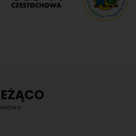
IEŻĄCO
slettera