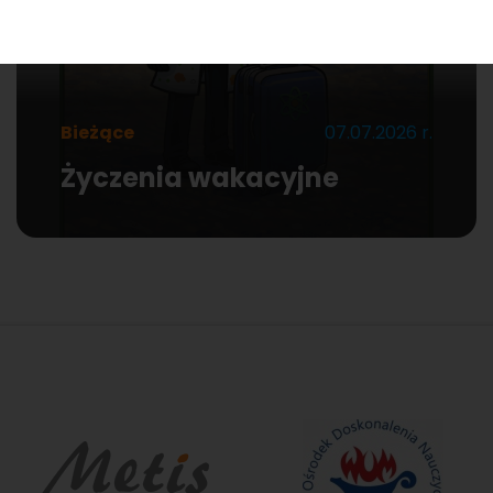
Bieżące
07.07.2026 r.
Życzenia wakacyjne