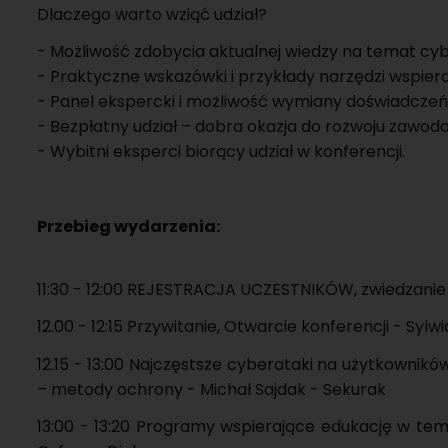
Dla­cze­go warto wziąć udział?
- Moż­li­wość zdo­by­cia ak­tu­al­nej wie­dzy na temat cy­be
- Prak­tycz­ne wska­zów­ki i przy­kła­dy na­rzę­dzi wspie­r
- Panel eks­perc­ki i moż­li­wość wy­mia­ny do­świad­czeń z 
- Bez­płat­ny udział – dobra oka­zja do roz­wo­ju za­wo­d
- Wy­bit­ni eks­per­ci bio­rą­cy udział w kon­fe­ren­cji.
Prze­bieg wy­da­rze­nia:
11:30 - 12:00 RE­JE­STRA­CJA UCZEST­NI­KÓW, zwie­dza­nie
12.00 - 12:15 Przy­wi­ta­nie, Otwar­cie kon­fe­ren­cji - Sy
12.15 - 13:00 Naj­częst­sze cy­be­ra­ta­ki na użyt­kow­ni­kó
– me­to­dy ochro­ny - Mi­chał Saj­dak - Se­ku­rak
13:00 - 13:20 Pro­gra­my wspie­ra­ją­ce edu­ka­cję w te­m