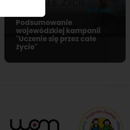
Bieżące
06.07.2026 r.
Podsumowanie
wojewódzkiej kampanii
"Uczenie się przez całe
życie"