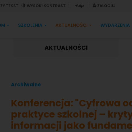
ŻY TEKST
WYSOKI KONTRAST
ZALOGUJ
OM
SZKOLENIA
AKTUALNOŚCI
WYDARZENIA
AKTUALNOŚCI
Archiwalne
Konferencja: "Cyfrowa 
praktyce szkolnej – kryt
informacji jako fundamen