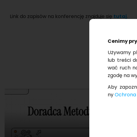
Link do za­pi­sów na kon­fe­ren­cję znaj­du­je się
tutaj
.
Ce­ni­my pr
Uży­wa­my pli
lub tre­ści d
wać ruch na s
zgodę na wy­k
Aby za­po­zn
ny
Ochro­na 