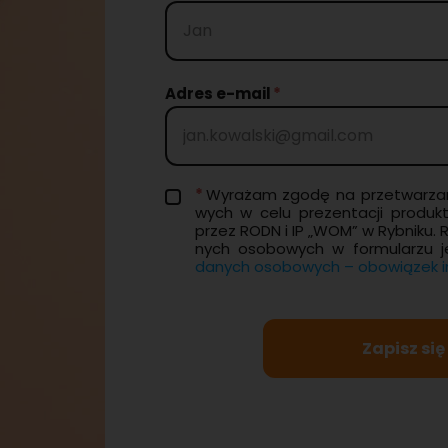
Adres e-mail
Wy­ra­żam zgodę na prze­twa­rza
wych w celu pre­zen­ta­cji pro­duk
przez RODN i IP „WOM” w Ryb­ni­ku. 
nych oso­bo­wych w for­mu­la­rzu j
da­nych oso­bo­wych – obo­wią­zek in­
Zapisz się